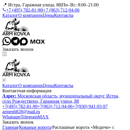
📍 Истра, Гаражная улица, 88
|
Пн–Вс: 8:00–21:00
+7 (495) 782-81-90
|
+7 (963) 712-94-06
Каталог
О компании
Цены
Контакты
Заказать звонок
Каталог
О компании
Цены
Контакты
Контактная информация
Адрес:
Московская область, муниципальный округ Истра,
село Рождествено, Гаражная улица, 88
+7(495) 782-81-90
+7(963) 712-94-06
+7(930) 941-93-97
armen6828@mail.ru
Whatsapp
Telegram
MAX
Заказать звонок
Главная
/
Кованые ворота
/
Распашные ворота «Медичи» с