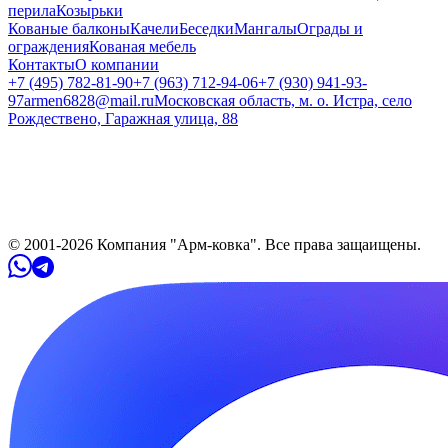
перила
Козырьки
Кованые балконы
Качели
Беседки
Мангалы
Ограды и
ограждения
Кованая мебель
Контакты
О компании
+7 (495) 782-81-90
+7 (963) 712-94-06
+7 (930) 941-93-
97
armen6828@mail.ru
Московская область, м. о. Истра, село
Рождествено, Гаражная улица, 88
© 2001-
2026
Компания "Арм-ковка". Все права защaищены.