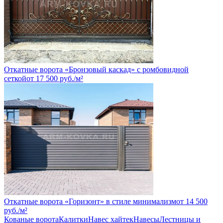
Откатные ворота «Бронзовый каскад» с ромбовидной
сеткой
от
17 500
руб.
/м²
Откатные ворота «Горизонт» в стиле минимализм
от
14 500
руб.
/м²
Кованые ворота
Калитки
Навес хайтек
Навесы
Лестницы и