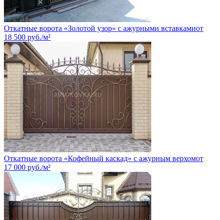
Откатные ворота «Золотой узор» с ажурными вставками
от
18 500
руб.
/м²
Откатные ворота «Кофейный каскад» с ажурным верхом
от
17 000
руб.
/м²