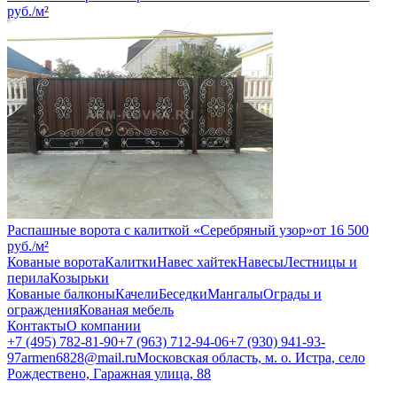
руб.
/м²
Распашные ворота с калиткой «Серебряный узор»
от
16 500
руб.
/м²
Кованые ворота
Калитки
Навес хайтек
Навесы
Лестницы и
перила
Козырьки
Кованые балконы
Качели
Беседки
Мангалы
Ограды и
ограждения
Кованая мебель
Контакты
О компании
+7 (495) 782-81-90
+7 (963) 712-94-06
+7 (930) 941-93-
97
armen6828@mail.ru
Московская область, м. о. Истра, село
Рождествено, Гаражная улица, 88