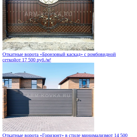
Откатные ворота «Бронзовый каскад» с ромбовидной
сеткой
от
17 500
руб.
/м²
Откатные ворота «Горизонт» в стиле минимализм
от
14 500