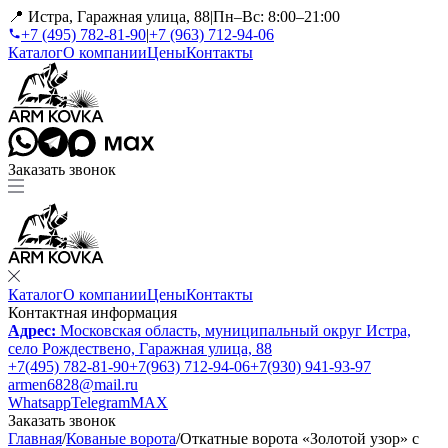
📍 Истра, Гаражная улица, 88
|
Пн–Вс: 8:00–21:00
+7 (495) 782-81-90
|
+7 (963) 712-94-06
Каталог
О компании
Цены
Контакты
Заказать звонок
Каталог
О компании
Цены
Контакты
Контактная информация
Адрес:
Московская область, муниципальный округ Истра,
село Рождествено, Гаражная улица, 88
+7(495) 782-81-90
+7(963) 712-94-06
+7(930) 941-93-97
armen6828@mail.ru
Whatsapp
Telegram
MAX
Заказать звонок
Главная
/
Кованые ворота
/
Откатные ворота «Золотой узор» с