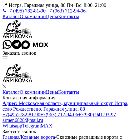
📍 Истра, Гаражная улица, 88
|
Пн–Вс: 8:00–21:00
+7 (495) 782-81-90
|
+7 (963) 712-94-06
Каталог
О компании
Цены
Контакты
Заказать звонок
Каталог
О компании
Цены
Контакты
Контактная информация
Адрес:
Московская область, муниципальный округ Истра,
село Рождествено, Гаражная улица, 88
+7(495) 782-81-90
+7(963) 712-94-06
+7(930) 941-93-97
armen6828@mail.ru
Whatsapp
Telegram
MAX
Заказать звонок
Главная
/
Кованые ворота
/
Сквозные распашные ворота с