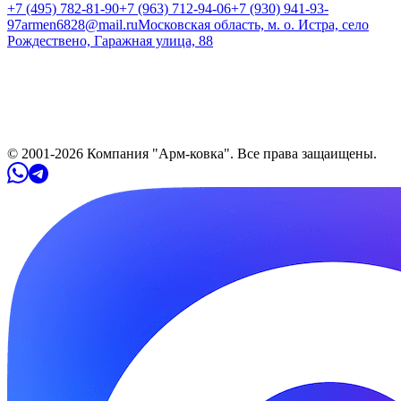
+7 (495) 782-81-90
+7 (963) 712-94-06
+7 (930) 941-93-
97
armen6828@mail.ru
Московская область, м. о. Истра, село
Рождествено, Гаражная улица, 88
© 2001-
2026
Компания "Арм-ковка". Все права защaищены.