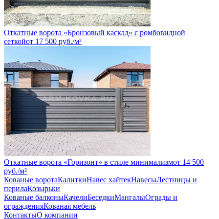
Откатные ворота «Бронзовый каскад» с ромбовидной
сеткой
от
17 500
руб.
/м²
Откатные ворота «Горизонт» в стиле минимализм
от
14 500
руб.
/м²
Кованые ворота
Калитки
Навес хайтек
Навесы
Лестницы и
перила
Козырьки
Кованые балконы
Качели
Беседки
Мангалы
Ограды и
ограждения
Кованая мебель
Контакты
О компании