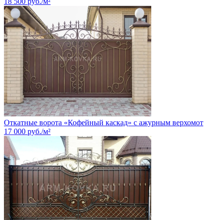
18 500
руб.
/м²
Откатные ворота «Кофейный каскад» с ажурным верхом
от
17 000
руб.
/м²