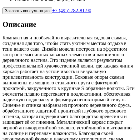
+7 (495) 782-81-90
Заказать консультацию
Описание
Компактная и необычайно выразительная садовая скамья,
созданная для того, чтобы стать уютным местом отдыха в
тени вашего сада. Дизайн модели построен на эффектном
контрасте массивных кованых элементов и лаконичного
деревянного настила. Это изделие является результатом
профессиональной художественной ковки, где каждая линия
каркаса работает на устойчивость и визуальную
привлекательность конструкции. Боковые опоры скамьи
выполнены из мощного стального прута с фактурной
прокаткой, закрученного в крупные S-образные волюты. Эти
элементы плавно перетекают в подлокотники, обеспечивая
надежную поддержку и формируя неповторимый силуэт.
Сиденье и спинка набраны из прочного деревянного бруса,
обработанного защитной пропиткой глубокого орехового
оттенка, которая подчеркивает благородство древесины и
защищает её от гниения. Металлический каркас покрыт
черной антикоррозийной эмалью, устойчивой к выгоранию
на солнце и перепадам влажности. Благодаря своей
эргономичной форме и надежному исполнению, скамья