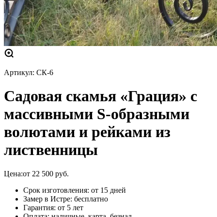
Артикул:
СК-6
Садовая скамья «Грация» с
массивными S-образными
волютами и рейками из
лиственницы
Цена:
от
22 500
руб.
Срок изготовления: от 15 дней
Замер в Истре: бесплатно
Гарантия: от 5 лет
Оплата: наличные, карта, безнал