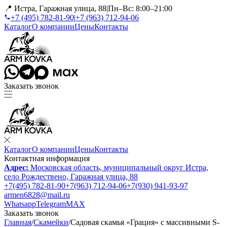
📍 Истра, Гаражная улица, 88
|
Пн–Вс: 8:00–21:00
+7 (495) 782-81-90
|
+7 (963) 712-94-06
Каталог
О компании
Цены
Контакты
Заказать звонок
Каталог
О компании
Цены
Контакты
Контактная информация
Адрес:
Московская область, муниципальный округ Истра,
село Рождествено, Гаражная улица, 88
+7(495) 782-81-90
+7(963) 712-94-06
+7(930) 941-93-97
armen6828@mail.ru
Whatsapp
Telegram
MAX
Заказать звонок
Главная
/
Скамейки
/
Садовая скамья «Грация» с массивными S-