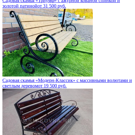
Садовая скамья «Триумф» с ажурной кованой спинкой и
золотой патиной
от
31 500
руб.
Садовая скамья «Модерн-Классик» с массивными волютами и
светлым деревом
от
19 500
руб.