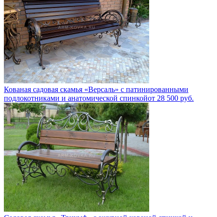
Кованая садовая скамья «Версаль» с патинированными
подлокотниками и анатомической спинкой
от
28 500
руб.