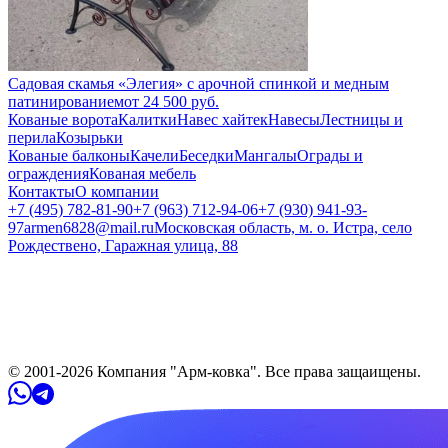
Садовая скамья «Элегия» с арочной спинкой и медным
патинированием
от
24 500
руб.
Кованые ворота
Калитки
Навес хайтек
Навесы
Лестницы и
перила
Козырьки
Кованые балконы
Качели
Беседки
Мангалы
Ограды и
ограждения
Кованая мебель
Контакты
О компании
+7 (495) 782-81-90
+7 (963) 712-94-06
+7 (930) 941-93-
97
armen6828@mail.ru
Московская область, м. о. Истра, село
Рождествено, Гаражная улица, 88
© 2001-
2026
Компания "Арм-ковка". Все права защaищены.