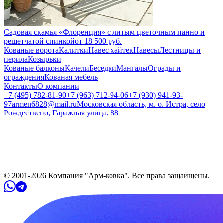
Садовая скамья «Флоренция» с литым цветочным панно и
решетчатой спинкой
от
18 500
руб.
Кованые ворота
Калитки
Навес хайтек
Навесы
Лестницы и
перила
Козырьки
Кованые балконы
Качели
Беседки
Мангалы
Ограды и
ограждения
Кованая мебель
Контакты
О компании
+7 (495) 782-81-90
+7 (963) 712-94-06
+7 (930) 941-93-
97
armen6828@mail.ru
Московская область, м. о. Истра, село
Рождествено, Гаражная улица, 88
© 2001-
2026
Компания "Арм-ковка". Все права защaищены.