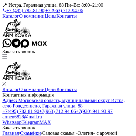
📍 Истра, Гаражная улица, 88
|
Пн–Вс: 8:00–21:00
+7 (495) 782-81-90
|
+7 (963) 712-94-06
Каталог
О компании
Цены
Контакты
Заказать звонок
Каталог
О компании
Цены
Контакты
Контактная информация
Адрес:
Московская область, муниципальный округ Истра,
село Рождествено, Гаражная улица, 88
+7(495) 782-81-90
+7(963) 712-94-06
+7(930) 941-93-97
armen6828@mail.ru
Whatsapp
Telegram
MAX
Заказать звонок
Главная
/
Скамейки
/
Садовая скамья «Элегия» с арочной