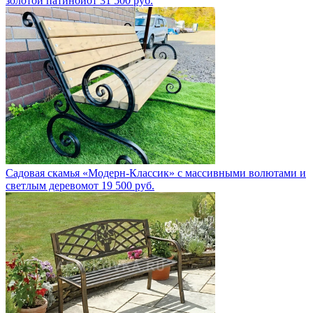
золотой патиной
от
31 500
руб.
Садовая скамья «Модерн-Классик» с массивными волютами и
светлым деревом
от
19 500
руб.