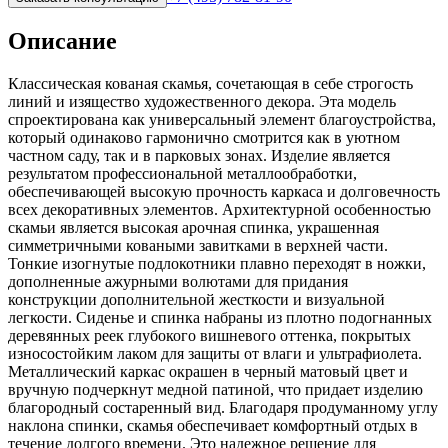
Описание
Классическая кованая скамья, сочетающая в себе строгость
линий и изящество художественного декора. Эта модель
спроектирована как универсальный элемент благоустройства,
который одинаково гармонично смотрится как в уютном
частном саду, так и в парковых зонах. Изделие является
результатом профессиональной металлообработки,
обеспечивающей высокую прочность каркаса и долговечность
всех декоративных элементов. Архитектурной особенностью
скамьи является высокая арочная спинка, украшенная
симметричными коваными завитками в верхней части.
Тонкие изогнутые подлокотники плавно переходят в ножки,
дополненные ажурными волютами для придания
конструкции дополнительной жесткости и визуальной
легкости. Сиденье и спинка набраны из плотно подогнанных
деревянных реек глубокого вишневого оттенка, покрытых
износостойким лаком для защиты от влаги и ультрафиолета.
Металлический каркас окрашен в черный матовый цвет и
вручную подчеркнут медной патиной, что придает изделию
благородный состаренный вид. Благодаря продуманному углу
наклона спинки, скамья обеспечивает комфортный отдых в
течение долгого времени. Это надежное решение для