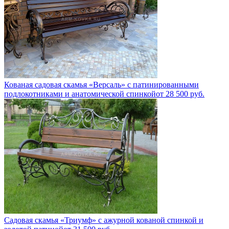
Кованая садовая скамья «Версаль» с патинированными
подлокотниками и анатомической спинкой
от
28 500
руб.
Садовая скамья «Триумф» с ажурной кованой спинкой и