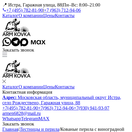
📍 Истра, Гаражная улица, 88
|
Пн–Вс: 8:00–21:00
+7 (495) 782-81-90
|
+7 (963) 712-94-06
Каталог
О компании
Цены
Контакты
Заказать звонок
Каталог
О компании
Цены
Контакты
Контактная информация
Адрес:
Московская область, муниципальный округ Истра,
село Рождествено, Гаражная улица, 88
+7(495) 782-81-90
+7(963) 712-94-06
+7(930) 941-93-97
armen6828@mail.ru
Whatsapp
Telegram
MAX
Заказать звонок
Главная
/
Лестницы и перила
/
Кованые перила с виноградной