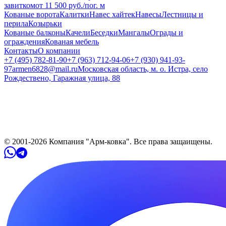
завитком
от
11 500
руб.
/пог. м
Кованые ворота
Калитки
Навес хайтек
Навесы
Лестницы и
перила
Козырьки
Кованые балконы
Качели
Беседки
Мангалы
Ограды и
ограждения
Кованая мебель
Контакты
О компании
+7 (495) 782-81-90
+7 (963) 712-94-06
+7 (930) 941-93-
97
armen6828@mail.ru
Московская область, м. о. Истра, село
Рождествено, Гаражная улица, 88
© 2001-
2026
Компания "Арм-ковка". Все права защaищены.