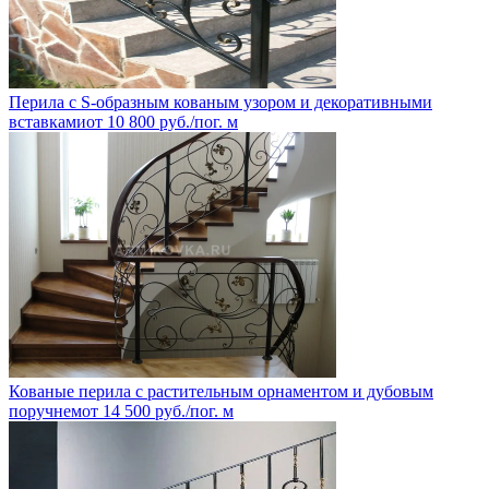
Перила с S-образным кованым узором и декоративными
вставками
от
10 800
руб.
/пог. м
Кованые перила с растительным орнаментом и дубовым
поручнем
от
14 500
руб.
/пог. м