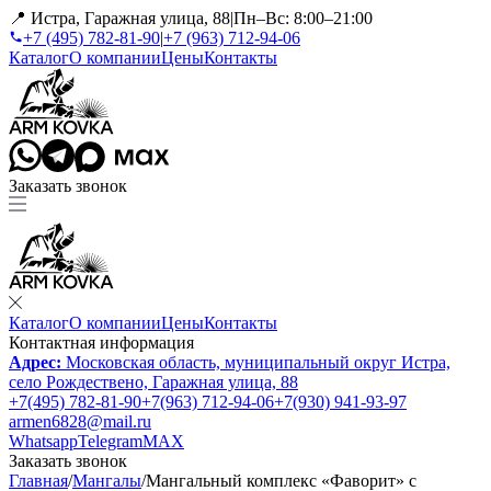
📍 Истра, Гаражная улица, 88
|
Пн–Вс: 8:00–21:00
+7 (495) 782-81-90
|
+7 (963) 712-94-06
Каталог
О компании
Цены
Контакты
Заказать звонок
Каталог
О компании
Цены
Контакты
Контактная информация
Адрес:
Московская область, муниципальный округ Истра,
село Рождествено, Гаражная улица, 88
+7(495) 782-81-90
+7(963) 712-94-06
+7(930) 941-93-97
armen6828@mail.ru
Whatsapp
Telegram
MAX
Заказать звонок
Главная
/
Мангалы
/
Мангальный комплекс «Фаворит» с