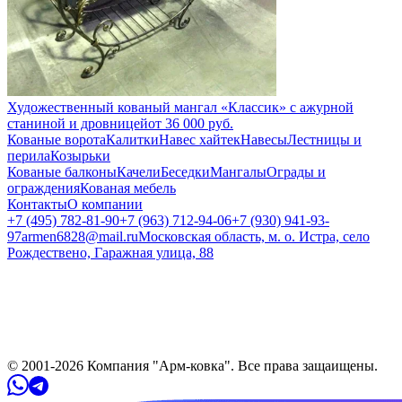
Художественный кованый мангал «Классик» с ажурной
станиной и дровницей
от
36 000
руб.
Кованые ворота
Калитки
Навес хайтек
Навесы
Лестницы и
перила
Козырьки
Кованые балконы
Качели
Беседки
Мангалы
Ограды и
ограждения
Кованая мебель
Контакты
О компании
+7 (495) 782-81-90
+7 (963) 712-94-06
+7 (930) 941-93-
97
armen6828@mail.ru
Московская область, м. о. Истра, село
Рождествено, Гаражная улица, 88
© 2001-
2026
Компания "Арм-ковка". Все права защaищены.