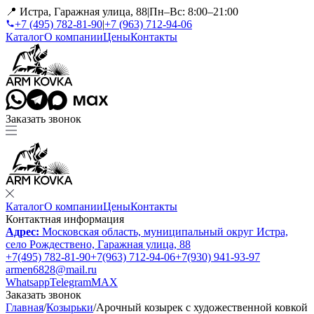
📍 Истра, Гаражная улица, 88
|
Пн–Вс: 8:00–21:00
+7 (495) 782-81-90
|
+7 (963) 712-94-06
Каталог
О компании
Цены
Контакты
Заказать звонок
Каталог
О компании
Цены
Контакты
Контактная информация
Адрес:
Московская область, муниципальный округ Истра,
село Рождествено, Гаражная улица, 88
+7(495) 782-81-90
+7(963) 712-94-06
+7(930) 941-93-97
armen6828@mail.ru
Whatsapp
Telegram
MAX
Заказать звонок
Главная
/
Козырьки
/
Арочный козырек с художественной ковкой