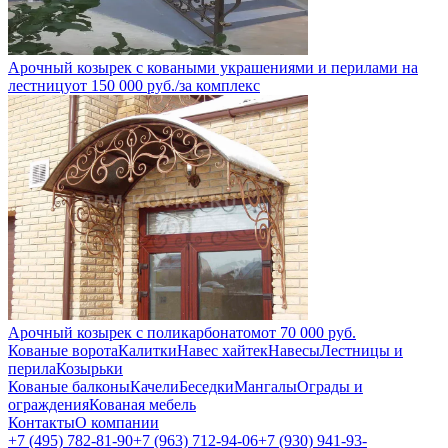
Арочный козырек с коваными украшениями и перилами на
лестницу
от
150 000
руб.
/за комплекс
Арочный козырек с поликарбонатом
от
70 000
руб.
Кованые ворота
Калитки
Навес хайтек
Навесы
Лестницы и
перила
Козырьки
Кованые балконы
Качели
Беседки
Мангалы
Ограды и
ограждения
Кованая мебель
Контакты
О компании
+7 (495) 782-81-90
+7 (963) 712-94-06
+7 (930) 941-93-